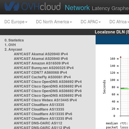
Network
Latency Graphe
DC Europe
DC North America
DC APAC
DC Africa
Localzone DLN (
0. Statistics
1. OVH
2. Anycast
ANYCAST Akamai AS20940 IPv4
ANYCAST Akamai AS20940 IPv6
ANYCAST Amazon AS16509 IPv4
ANYCAST Bunny.net AS200325 IPv4
ANYCAST CDN77 AS60068 IPv4
ANYCAST CacheFly AS30081 IPv4
ANYCAST Cisco OpenDNS AS36692 IPv4
ANYCAST Cisco OpenDNS AS36692 IPv4
ANYCAST Cisco OpenDNS AS36692 IPv6
ANYCAST Cisco OpenDNS AS36692 IPv6
ANYCAST Cisco Webex AS13445 IPv4
ANYCAST Cloudflare AS13335
ANYCAST Cloudflare AS13335
ANYCAST Cloudflare AS13335 IPv6
ANYCAST Cloudflare AS13335 IPv6
ANYCAST DNS-OARC AS112
ANYCAST DNS-OARC AS112 IPv6