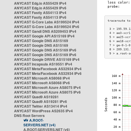
ANYCAST Edg.io AS55429 IPv4
ANYCAST Edg.io AS55429 IPv6
ANYCAST Fastly AS54113 IPv4
ANYCAST Fastly AS54113 IPv6
ANYCAST G-Core Labs AS199524 IPv4
ANYCAST G-Core Labs AS199524 IPv6
 3 > 195.59.1
ANYCAST Gandi DNS AS209453 IPv4
 4 > ae3-xcr1
ANYCAST Google API AS15169 IPv4
 5 > ae25-xcr
ANYCAST Google DNS AS15169
 6 > ae18-xcr
ANYCAST Google DNS AS15169
 7 > ge-0-1-0
ANYCAST Google DNS AS15169 IPv6
 8 > 209.131.
 9 > a.root-s
ANYCAST Google DNS AS15169 IPv6
ANYCAST Google DRIVE AS15169 IPv4
ANYCAST Incapsula AS19551 IPv4
ANYCAST Meta/Facebook AS32934 IPv4
ANYCAST Meta/Facebook AS32934 IPv6
ANYCAST Microsoft AS8068 IPv4
ANYCAST Microsoft AS8068 IPv6
ANYCAST Microsoft Azure AS8075 IPv4
ANYCAST Microsoft Azure AS8075 IPv6
ANYCAST Quad9 AS19281
ANYCAST Quad9 AS19281 IPv6
ANYCAST Twitter AS13414 IPv4
ANYCAST WordPress AS2635 IPv4
DNS Root Servers
A.ROOT-
SERVERS.NET (v4)
A.ROOT-SERVERS.NET (v6)